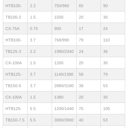
Single Fase
HTB100-
2.2
750/960
65
90
304
TB100-2
1.5
1500
20
30
Tres Fase
CX-75A
0.75
900
17
24
Tres Fase
HTB100-
3.7
768/990
79
110
505
TB125-3
2.2
1980/2340
24
36
Tres Fase
CX-100A
1.5
1200
20
30
Single Fase
HTB125-
3.7
1140/1380
58
79
503
TB150-5
3.7
2880/3180
38
53
Tres Fase
CX-100A
1.5
1380
20
30
Tres Fase
HTB125-
5.5
1200/1440
75
105
704
TB150-7.5
5.5
3000/3900
40
53