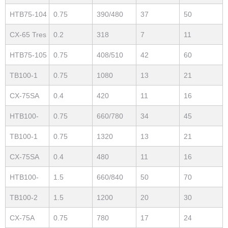
Single Fase
HTB75-104
0.75
390/480
37
50
CX-65 Tres
0.2
318
7
11
Fase
HTB75-105
0.75
408/510
42
60
TB100-1
0.75
1080
13
21
Single Fase
CX-75SA
0.4
420
11
16
Single Fase
HTB100-
0.75
660/780
34
45
102
TB100-1
0.75
1320
13
21
Tres Fase
CX-75SA
0.4
480
11
16
Tres Fase
HTB100-
1.5
660/840
50
70
203
TB100-2
1.5
1200
20
30
Single Fase
CX-75A
0.75
780
17
24