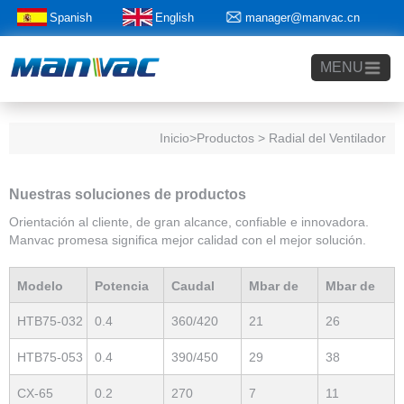
Spanish
English
manager@manvac.cn
+86-15014788350
MENU
Inicio
>Productos > Radial del Ventilador
Nuestras soluciones de productos
Orientación al cliente, de gran alcance, confiable e innovadora.
Manvac promesa significa mejor calidad con el mejor solución.
Modelo
Potencia
Caudal
Mbar de
Mbar de
HTB75-032
0.4
360/420
21
26
Producto
nominal(Kw)
máximo(m3/h)
vacío máx
presión
HTB75-053
0.4
390/450
29
38
CX-65
0.2
270
7
11