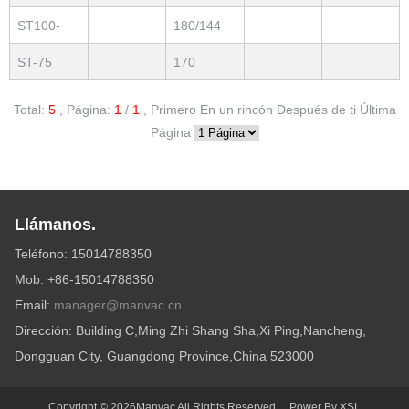
ST100-
180/144
12DP
ST-75
170
Total:
5
,
Página:
1
/
1
,
Primero
En un rincón
Después de ti
Última
Página
Llámanos.
Teléfono: 15014788350
Mob: +86-15014788350
Email:
manager@manvac.cn
Dirección: Building C,Ming Zhi Shang Sha,Xi Ping,Nancheng,
Dongguan City, Guangdong Province,China 523000
Copyright © 2026Manvac All Rights Reserved. Power By
XSL