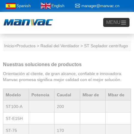
Spanish
English
manager@manvac.cn
+86-15014788350
MENU
Inicio
>Productos > Radial del Ventilador > ST Soplador centrífugo
Nuestras soluciones de productos
Orientación al cliente, de gran alcance, confiable e innovadora.
Manvac promesa significa mejor calidad con el mejor solución.
Modelo
Potencia
Caudal
Mbar de
Mbar de
ST100-A
200
Producto
nominal(Kw)
máximo(m3/h)
vacío máx
presión
ST-E15H
ST-75
170