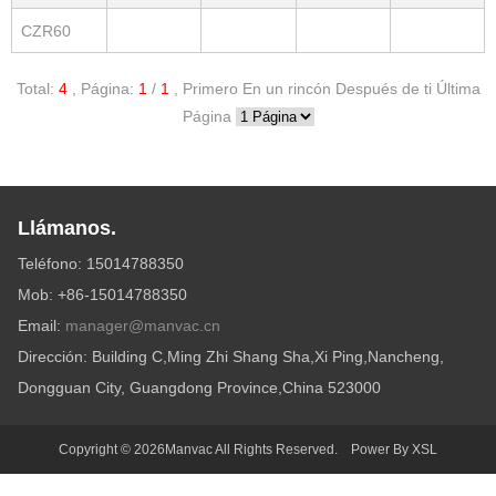
CZR60
Total:
4
,
Página:
1
/
1
,
Primero
En un rincón
Después de ti
Última
Página
Llámanos.
Teléfono: 15014788350
Mob: +86-15014788350
Email:
manager@manvac.cn
Dirección: Building C,Ming Zhi Shang Sha,Xi Ping,Nancheng,
Dongguan City, Guangdong Province,China 523000
Copyright © 2026Manvac All Rights Reserved. Power By
XSL