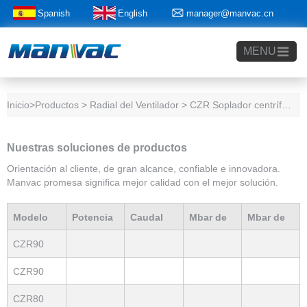
Spanish
English
manager@manvac.cn
+86-15014788350
MENU
Inicio
>Productos > Radial del Ventilador > CZR Soplador centrífugo
Nuestras soluciones de productos
Orientación al cliente, de gran alcance, confiable e innovadora.
Manvac promesa significa mejor calidad con el mejor solución.
Modelo
Potencia
Caudal
Mbar de
Mbar de
CZR90
Producto
nominal(Kw)
máximo(m3/h)
vacío máx
presión
CZR90
CZR80