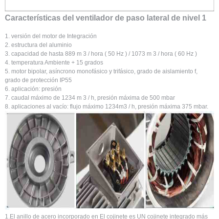
Características del ventilador de paso lateral de nivel 1
1. versión del motor de Integración
2. estructura del aluminio
3. capacidad de hasta 889 m 3 / hora ( 50 Hz ) / 1073 m 3 / hora ( 60 Hz )
4. temperatura Ambiente + 15 grados
5. motor bipolar, asíncrono monofásico y trifásico, grado de aislamiento f,
grado de protección IP55
6. aplicación: presión
7. caudal máximo de 1234 m 3 / h, presión máxima de 500 mbar
8. aplicaciones al vacío: flujo máximo 1234m3 / h, presión máxima 375 mbar.
1.El anillo de acero incorporado en El cojinete es UN cojinete integrado más