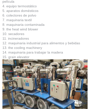
película
4. equipo termostático
5. aparatos domésticos
6. colectores de polvo
7. maquinaria textil
8. maquinaria contaminada
9. the heat wind blower
10. secadores
11. incineradores
12. maquinaria industrial para alimentos y bebidas
13. the cooling machinery
14. maquinaria para trabajar la madera
15. grain elevator