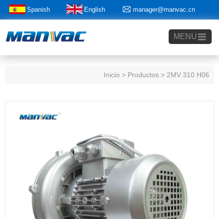
Spanish
English
manager@manvac.cn
+86-15014788350
MENU
Inicio
> Productos > 2MV 310 H06