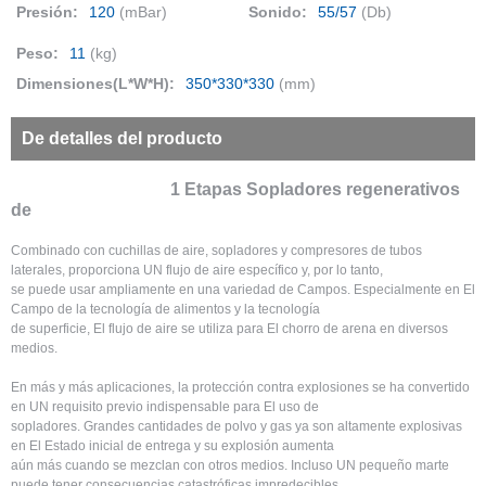
Presión:
120
(mBar)
Sonido:
55/57
(Db)
Peso:
11
(kg)
Dimensiones(L*W*H):
350*330*330
(mm)
De detalles del producto
1 Etapas Sopladores regenerativos
de
Combinado con cuchillas de aire, sopladores y compresores de tubos
laterales, proporciona UN flujo de aire específico y, por lo tanto,
se puede usar ampliamente en una variedad de Campos. Especialmente en El
Campo de la tecnología de alimentos y la tecnología
de superficie, El flujo de aire se utiliza para El chorro de arena en diversos
medios.
En más y más aplicaciones, la protección contra explosiones se ha convertido
en UN requisito previo indispensable para El uso de
sopladores. Grandes cantidades de polvo y gas ya son altamente explosivas
en El Estado inicial de entrega y su explosión aumenta
aún más cuando se mezclan con otros medios. Incluso UN pequeño marte
puede tener consecuencias catastróficas impredecibles.