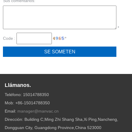
Sus comentarios:
*
Code :
*
Llámanos.
Teléfono: 15014788350
Mob: +86-15014788350
Email:
manager@manvac.cn
Dirección: Building C,Ming Zhi Shang Sha,Xi Ping,Nancheng,
Dongguan City, Guangdong Province,China 523000