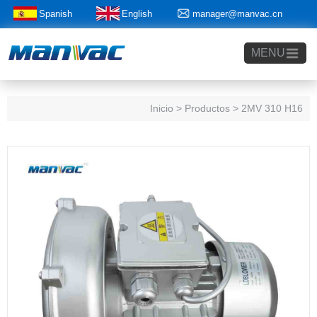
Spanish
English
manager@manvac.cn
+86-15014788350
MENU
Inicio
> Productos > 2MV 310 H16