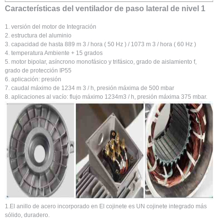
Características del ventilador de paso lateral de nivel 1
1. versión del motor de Integración
2. estructura del aluminio
3. capacidad de hasta 889 m 3 / hora ( 50 Hz ) / 1073 m 3 / hora ( 60 Hz )
4. temperatura Ambiente + 15 grados
5. motor bipolar, asíncrono monofásico y trifásico, grado de aislamiento f,
grado de protección IP55
6. aplicación: presión
7. caudal máximo de 1234 m 3 / h, presión máxima de 500 mbar
8. aplicaciones al vacío: flujo máximo 1234m3 / h, presión máxima 375 mbar.
1.El anillo de acero incorporado en El cojinete es UN cojinete integrado más
sólido, duradero.