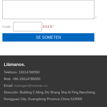
*
Code :
*
Llámanos.
Teléfono: 15014788350
Mob: +86-15014788350
Email:
manager@manvac.cn
Dirección: Building C,Ming Zhi Shang Sha,Xi Ping,Nancheng,
Dongguan City, Guangdong Province,China 523000