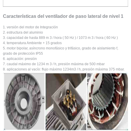
Características del ventilador de paso lateral de nivel 1
1. versión del motor de Integración
2. estructura del aluminio
3. capacidad de hasta 889 m 3 / hora ( 50 Hz ) / 1073 m 3 / hora ( 60 Hz )
4. temperatura Ambiente + 15 grados
5. motor bipolar, asíncrono monofásico y trifásico, grado de aislamiento f,
grado de protección IP55
6. aplicación: presión
7. caudal máximo de 1234 m 3 / h, presión máxima de 500 mbar
8. aplicaciones al vacío: flujo máximo 1234m3 / h, presión máxima 375 mbar.