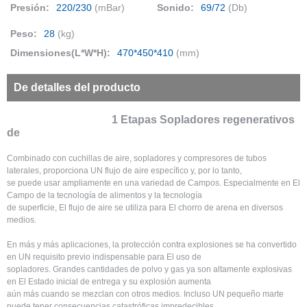
Presión:
220/230
(mBar)
Sonido:
69/72
(Db)
Peso:
28
(kg)
Dimensiones(L*W*H):
470*450*410
(mm)
De detalles del producto
1 Etapas Sopladores regenerativos
de
Combinado con cuchillas de aire, sopladores y compresores de tubos
laterales, proporciona UN flujo de aire específico y, por lo tanto,
se puede usar ampliamente en una variedad de Campos. Especialmente en El
Campo de la tecnología de alimentos y la tecnología
de superficie, El flujo de aire se utiliza para El chorro de arena en diversos
medios.
En más y más aplicaciones, la protección contra explosiones se ha convertido
en UN requisito previo indispensable para El uso de
sopladores. Grandes cantidades de polvo y gas ya son altamente explosivas
en El Estado inicial de entrega y su explosión aumenta
aún más cuando se mezclan con otros medios. Incluso UN pequeño marte
puede tener consecuencias catastróficas impredecibles.