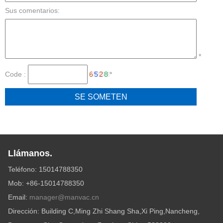
Sus comentarios:
*
Code :
*
Llámanos.
Teléfono: 15014788350
Mob: +86-15014788350
Email:
manager@manvac.cn
Dirección: Building C,Ming Zhi Shang Sha,Xi Ping,Nancheng,