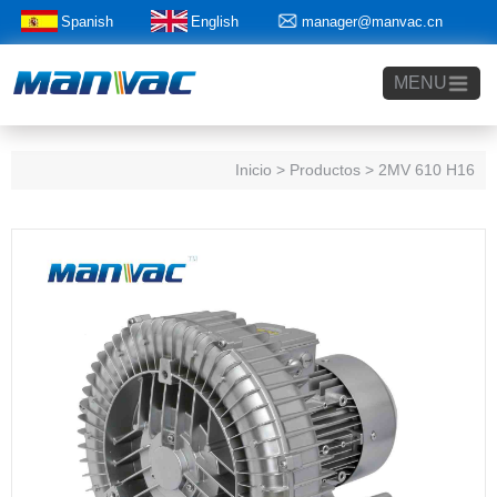
Spanish
English
manager@manvac.cn
+86-15014788350
MENU
Inicio
> Productos > 2MV 610 H16