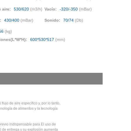
 aire:
530/620
(m3/h)
Vacío:
-320/-350
(mBar)
:
430/400
(mBar)
Sonido:
70/74
(Db)
66
(kg)
iones(L*W*H):
600*530*517
(mm)
ujo de aire específico y, por lo tanto,
ología de alimentos y la tecnología
previo indispensable para El uso de
al de entrega y su explosión aumenta