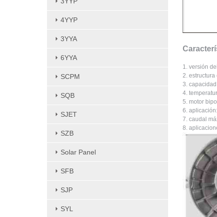
3YYP
4YYP
3YYA
Caracterí
6YYA
1. versión de
2. estructura
SCPM
3. capacidad 
4. temperatu
SQB
5. motor bipo
6. aplicación
SJET
7. caudal má
8. aplicacio
SZB
Solar Panel
SFB
SJP
SYL