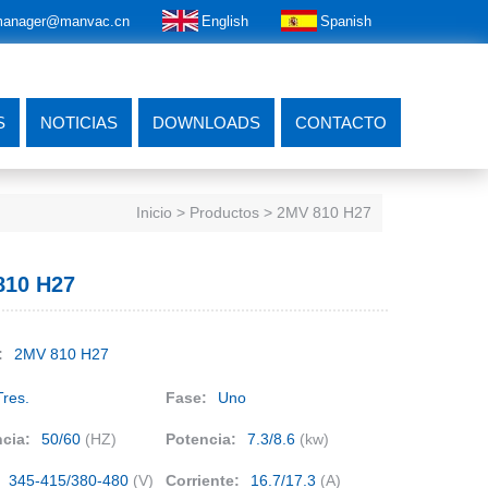
anager@manvac.cn
English
Spanish
S
NOTICIAS
DOWNLOADS
CONTACTO
Inicio
> Productos > 2MV 810 H27
810 H27
:
2MV 810 H27
Tres.
Fase:
Uno
cia:
50/60
(HZ)
Potencia:
7.3/8.6
(kw)
345-415/380-480
(V)
Corriente:
16.7/17.3
(A)