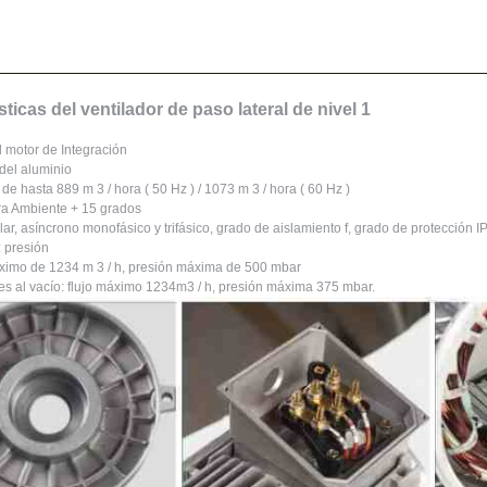
sticas del ventilador de paso lateral de nivel 1
l motor de Integración
 del aluminio
de hasta 889 m 3 / hora ( 50 Hz ) / 1073 m 3 / hora ( 60 Hz )
ra Ambiente + 15 grados
lar, asíncrono monofásico y trifásico, grado de aislamiento f, grado de protección I
: presión
ximo de 1234 m 3 / h, presión máxima de 500 mbar
nes al vacío: flujo máximo 1234m3 / h, presión máxima 375 mbar.