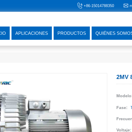
+86-15014788350
m
CIO
APLICACIONES
PRODUCTOS
QUIÉNES SOMO
2MV 
Modelo
Fase:
Frecuen
Voltaje: