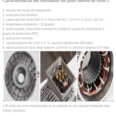
Características del ventilador de paso lateral de nivel 1
1. versión del motor de Integración
2. estructura del aluminio
3. capacidad de hasta 889 m 3 / hora ( 50 Hz ) / 1073 m 3 / hora ( 60 Hz )
4. temperatura Ambiente + 15 grados
5. motor bipolar, asíncrono monofásico y trifásico, grado de aislamiento f,
grado de protección IP55
6. aplicación: presión
7. caudal máximo de 1234 m 3 / h, presión máxima de 500 mbar
8. aplicaciones al vacío: flujo máximo 1234m3 / h, presión máxima 375 mbar.
1.El anillo de acero incorporado en El cojinete es UN cojinete integrado más
sólido, duradero.