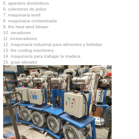
5. aparatos domésticos
6. colectores de polvo
7. maquinaria textil
8. maquinaria contaminada
9. the heat wind blower
10. secadores
11. incineradores
12. maquinaria industrial para alimentos y bebidas
13. the cooling machinery
14. maquinaria para trabajar la madera
15. grain elevator