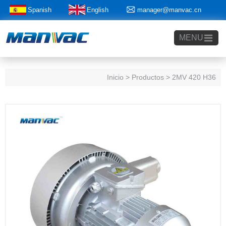
Spanish
English
manager@manvac.cn
+86-15014788350
MENU
Inicio
> Productos > 2MV 420 H36