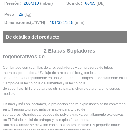
Presión:
280/310
(mBar)
Sonido:
66/69
(Db)
Peso:
25
(kg)
Dimensiones(L*W*H):
401*321*315
(mm)
De detalles del producto
2 Etapas Sopladores
regenerativos de
Combinado con cuchillas de aire, sopladores y compresores de tubos
laterales, proporciona UN flujo de aire específico y, por lo tanto,
se puede usar ampliamente en una variedad de Campos. Especialmente en El
Campo de la tecnología de alimentos y la tecnología
de superficie, El flujo de aire se utiliza para El chorro de arena en diversos
medios.
En más y más aplicaciones, la protección contra explosiones se ha convertido
en UN requisito previo indispensable para El uso de
sopladores. Grandes cantidades de polvo y gas ya son altamente explosivas
en El Estado inicial de entrega y su explosión aumenta
aún más cuando se mezclan con otros medios. Incluso UN pequeño marte