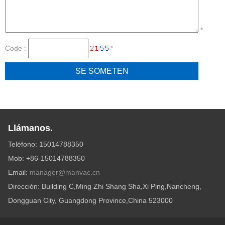
*
Code :
*
Llámanos.
Teléfono: 15014788350
Mob: +86-15014788350
Email:
manager@manvac.cn
Dirección: Building C,Ming Zhi Shang Sha,Xi Ping,Nancheng,
Dongguan City, Guangdong Province,China 523000