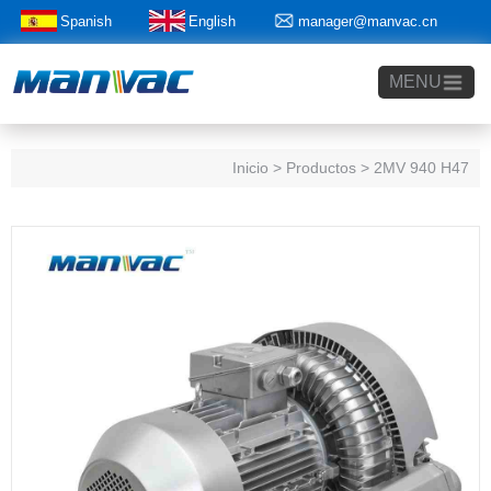
Spanish
English
manager@manvac.cn
+86-15014788350
MENU
Inicio
> Productos > 2MV 940 H47