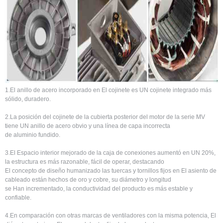
1.El anillo de acero incorporado en El cojinete es UN cojinete integrado más
sólido, duradero.
2.La posición del cojinete de la cubierta posterior del motor de la serie MV
tiene UN anillo de acero obvio y una línea de capa incorrecta
de aluminio fundido.
3.El Espacio interior mejorado de la caja de conexiones aumentó en UN 20%,
la estructura es más razonable, fácil de operar, destacando
El concepto de diseño humanizado las tuercas y tornillos fijos en El asiento de
cableado están hechos de oro y cobre, su diámetro y longitud
se Han incrementado, la conductividad del producto es más estable y
confiable.
4.En comparación con otras marcas de ventiladores con la misma potencia, El