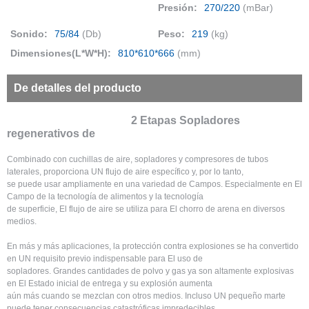
Presión:
270/220
(mBar)
Sonido:
75/84
(Db)
Peso:
219
(kg)
Dimensiones(L*W*H):
810*610*666
(mm)
De detalles del producto
2 Etapas Sopladores
regenerativos de
Combinado con cuchillas de aire, sopladores y compresores de tubos
laterales, proporciona UN flujo de aire específico y, por lo tanto,
se puede usar ampliamente en una variedad de Campos. Especialmente en El
Campo de la tecnología de alimentos y la tecnología
de superficie, El flujo de aire se utiliza para El chorro de arena en diversos
medios.
En más y más aplicaciones, la protección contra explosiones se ha convertido
en UN requisito previo indispensable para El uso de
sopladores. Grandes cantidades de polvo y gas ya son altamente explosivas
en El Estado inicial de entrega y su explosión aumenta
aún más cuando se mezclan con otros medios. Incluso UN pequeño marte
puede tener consecuencias catastróficas impredecibles.