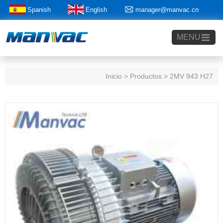
Spanish
English
manager@manvac.cn
+86-15014788350
MENU
Inicio
> Productos > 2MV 943 H27