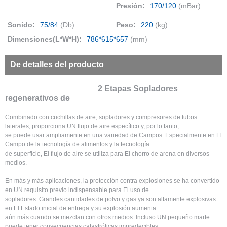
Presión:
170/120
(mBar)
Sonido:
75/84
(Db)
Peso:
220
(kg)
Dimensiones(L*W*H):
786*615*657
(mm)
De detalles del producto
2 Etapas Sopladores
regenerativos de
Combinado con cuchillas de aire, sopladores y compresores de tubos
laterales, proporciona UN flujo de aire específico y, por lo tanto,
se puede usar ampliamente en una variedad de Campos. Especialmente en El
Campo de la tecnología de alimentos y la tecnología
de superficie, El flujo de aire se utiliza para El chorro de arena en diversos
medios.
En más y más aplicaciones, la protección contra explosiones se ha convertido
en UN requisito previo indispensable para El uso de
sopladores. Grandes cantidades de polvo y gas ya son altamente explosivas
en El Estado inicial de entrega y su explosión aumenta
aún más cuando se mezclan con otros medios. Incluso UN pequeño marte
puede tener consecuencias catastróficas impredecibles.