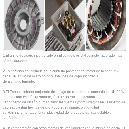
1.El anillo de acero incorporado en El cojinete es UN cojinete integrado más
sólido, duradero.
2.La posición del cojinete de la cubierta posterior del motor de la serie MV
tiene UN anillo de acero obvio y una línea de capa incorrecta
de aluminio fundido.
3.El Espacio interior mejorado de la caja de conexiones aumentó en UN 20%,
la estructura es más razonable, fácil de operar, destacando
El concepto de diseño humanizado las tuercas y tornillos fijos en El asiento de
cableado están hechos de oro y cobre, su diámetro y longitud
se Han incrementado, la conductividad del producto es más estable y
confiable.
4.En comparación con otras marcas de ventiladores con la misma potencia, El