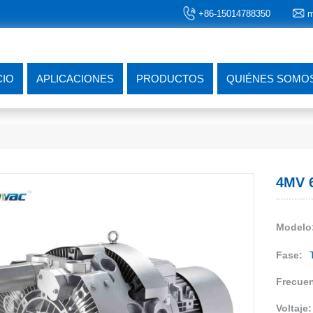
+86-15014788350
m
CIO
APLICACIONES
PRODUCTOS
QUIÉNES SOMO
4MV 
Modelo
Fase:
Frecuen
Voltaje: