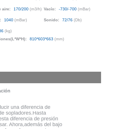
 aire:
170/200
(m3/h)
Vacío:
-730/-700
(mBar)
:
1040
(mBar)
Sonido:
72/76
(Db)
86
(kg)
iones(L*W*H):
810*603*663
(mm)
eación
ucir una diferencia de
de sopladores.Hasta
sta diferencia de presión
usar. Ahora,además del bajo