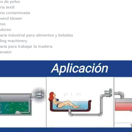
es de polvo
ia textil
ria contaminada
 wind blower
res
adores
ria industrial para alimentos y bebidas
oling machinery
aria para trabajar la madera
levator