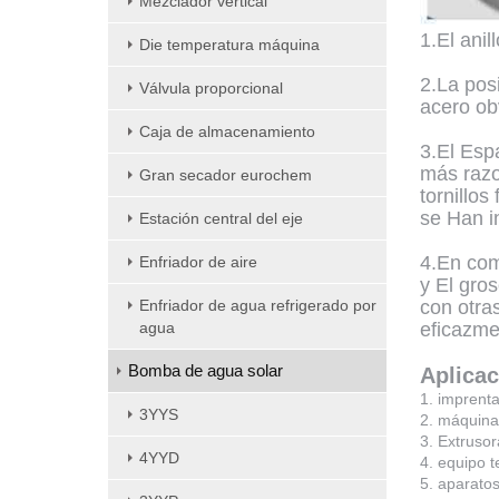
Mezclador vertical
1.El ani
Die temperatura máquina
2.La posi
Válvula proporcional
acero ob
Caja de almacenamiento
3.El Esp
más razo
Gran secador eurochem
tornillos
se Han i
Estación central del eje
4.En com
Enfriador de aire
y El gro
Enfriador de agua refrigerado por
con otra
agua
eficazme
Bomba de agua solar
Aplicac
1. imprent
3YYS
2. máquina
3. Extrusor
4YYD
4. equipo t
5. aparato