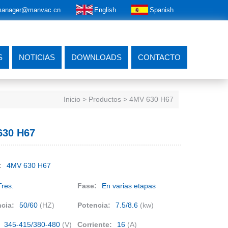
anager@manvac.cn
English
Spanish
S
NOTICIAS
DOWNLOADS
CONTACTO
Inicio
> Productos > 4MV 630 H67
630 H67
:
4MV 630 H67
Tres.
Fase:
En varias etapas
cia:
50/60
(HZ)
Potencia:
7.5/8.6
(kw)
345-415/380-480
(V)
Corriente:
16
(A)