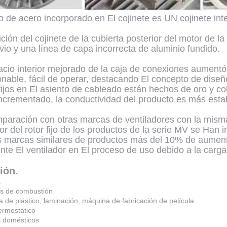
llo de acero incorporado en El cojinete es UN cojinete in
ción del cojinete de la cubierta posterior del motor de l
vio y una línea de capa incorrecta de aluminio fundido.
acio interior mejorado de la caja de conexiones aumentó
nable, fácil de operar, destacando El concepto de dise
 fijos en El asiento de cableado están hechos de oro y co
ncrementado, la conductividad del producto es más estab
paración con otras marcas de ventiladores con la misma 
sor del rotor fijo de los productos de la serie MV se Ha
s marcas similares de productos más del 10% de aumento
nte El ventilador en El proceso de uso debido a la car
ión.
a
s de combustión
a de plástico, laminación, máquina de fabricación de película
ermostático
s domésticos