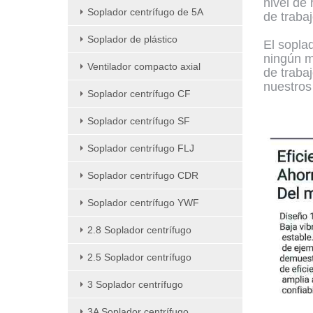
nivel de
Soplador centrífugo de 5A
de traba
Soplador de plástico
El sopla
ningún m
Ventilador compacto axial
de traba
nuestros
Soplador centrífugo CF
Soplador centrífugo SF
Soplador centrífugo FLJ
Soplador centrífugo CDR
Soplador centrífugo YWF
2.8 Soplador centrífugo
2.5 Soplador centrífugo
3 Soplador centrífugo
3A Soplador centrífugo