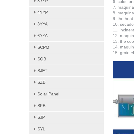
3YYP
6. colector
7. maquinar
4YYP
8. maquina
9. the heat
3YYA
10. secado
11. inciner
6YYA
12. maquina
13. the co
14. maquin
SCPM
15. grain e
SQB
SJET
SZB
Solar Panel
SFB
SJP
SYL