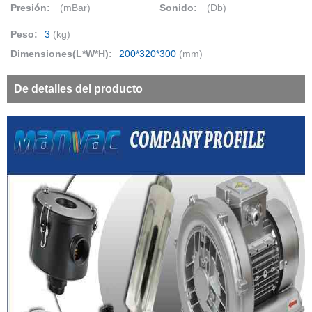
Presión:
(mBar)
Sonido:
(Db)
Peso:
3
(kg)
Dimensiones(L*W*H):
200*320*300
(mm)
De detalles del producto