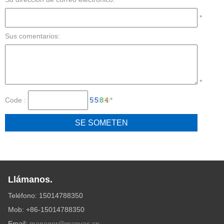
*
Sus comentarios:
*
Code :
*
Llámanos.
Teléfono: 15014788350
Mob: +86-15014788350
Email:
manager@manvac.cn