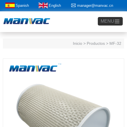
Spanish
English
manager@manvac.cn
+86-15014788350
MENU
Inicio
> Productos > MF-32