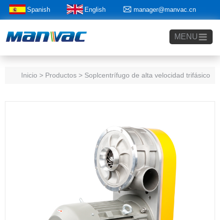
Spanish
English
manager@manvac.cn
+86-15014788350
MENU
Inicio
> Productos > Soplcentrífugo de alta velocidad trifásico