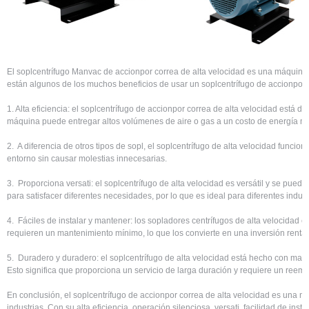
El soplcentrífugo Manvac de accionpor correa de alta velocidad es una máquina p
están algunos de los muchos beneficios de usar un soplcentrífugo de accionpor c
1. Alta eficiencia: el soplcentrífugo de accionpor correa de alta velocidad está
máquina puede entregar altos volúmenes de aire o gas a un costo de energía m
2. A diferencia de otros tipos de sopl, el soplcentrífugo de alta velocidad funcio
entorno sin causar molestias innecesarias.
3. Proporciona versati: el soplcentrífugo de alta velocidad es versátil y se pue
para satisfacer diferentes necesidades, por lo que es ideal para diferentes indu
4. Fáciles de instalar y mantener: los sopladores centrífugos de alta velocidad e
requieren un mantenimiento mínimo, lo que los convierte en una inversión rentab
5. Duradero y duradero: el soplcentrífugo de alta velocidad está hecho con mater
Esto significa que proporciona un servicio de larga duración y requiere un reem
En conclusión, el soplcentrífugo de accionpor correa de alta velocidad es una m
industrias. Con su alta eficiencia, operación silenciosa, versati, facilidad de ins