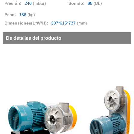
Presión:
240
(mBar)
Sonido:
85
(Db)
Peso:
156
(kg)
Dimensiones(L*W*H):
397*615*737
(mm)
De detalles del producto