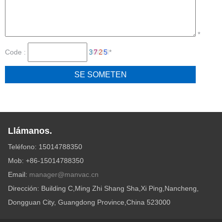
*
Code :
*
Llámanos.
Teléfono: 15014788350
Mob: +86-15014788350
Email:
manager@manvac.cn
Dirección: Building C,Ming Zhi Shang Sha,Xi Ping,Nancheng,
Dongguan City, Guangdong Province,China 523000