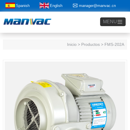
Spanish
English
manager@manvac.cn
+86-15014788350
MENU
Inicio
> Productos > FMS-202A