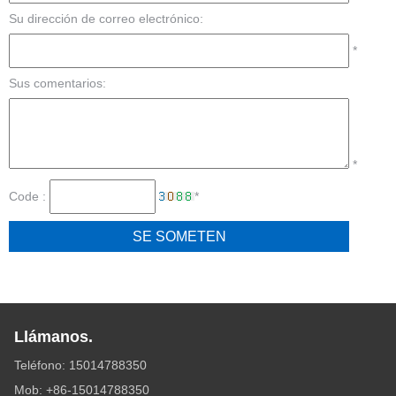
Su dirección de correo electrónico:
*
Sus comentarios:
*
Code :
*
Llámanos.
Teléfono: 15014788350
Mob: +86-15014788350