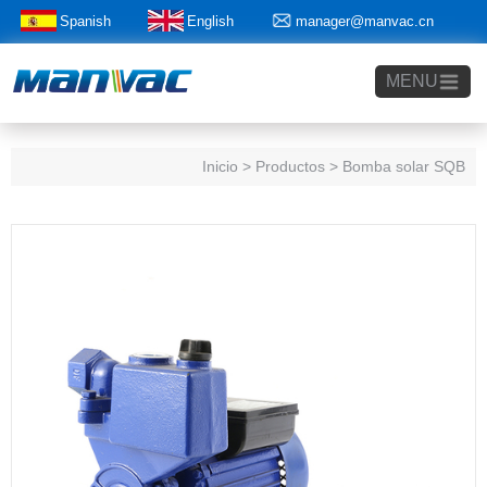
Spanish
English
manager@manvac.cn
+86-15014788350
MENU
Inicio
> Productos > Bomba solar SQB