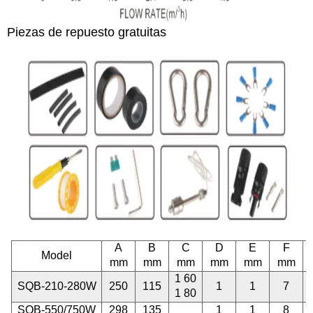
Piezas de repuesto gratuitas
A
B
C
D
E
F
Model
mm
mm
mm
mm
mm
mm
1 60
SQB-210-280W
250
115
1
1
7
1 80
SQB-550/750W
298
135
1
1
8