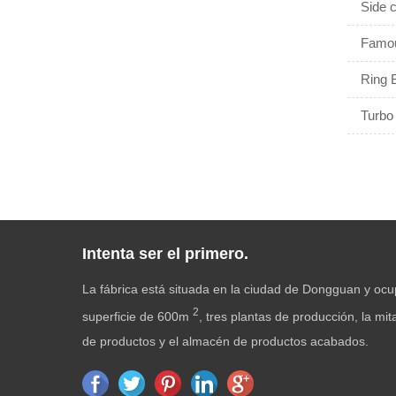
Side 
Famous
Ring B
Turbo
Intenta ser el primero.
La fábrica está situada en la ciudad de Dongguan y oc
2
superficie de 600m
, tres plantas de producción, la mi
de productos y el almacén de productos acabados.