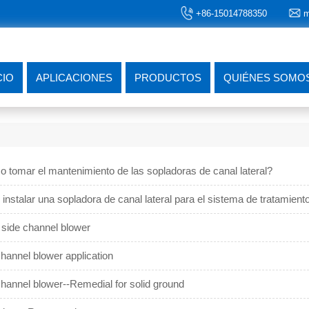
+86-15014788350
m
CIO
APLICACIONES
PRODUCTOS
QUIÉNES SOMO
 tomar el mantenimiento de las sopladoras de canal lateral?
nstalar una sopladora de canal lateral para el sistema de tratamient
 side channel blower
hannel blower application
channel blower--Remedial for solid ground