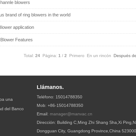
channle blowers
 brand of ring blowers in the world
lower application
 Blower Features
Total:
24
Página:
1
/
2
Primero
En un rincón
Después de 
Llámanos.
Teléfono: 15014788350
upa una
Mob: +86-15014788350
tad del Banco
Email:
manager@manvac.cn
Dirección: Building C,Ming Zhi Shang Sha,Xi Ping
Dongguan City, Guangdong Province,China 52300