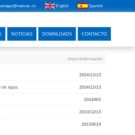
anager@manvac.cn
English
Spanish
S
NOTICIAS
DOWNLOADS
CONTACTO
Inicio
>Información
2024/12/13
o de agua.
2024/12/13
2014/8/3
2013/12/13
2013/8/19